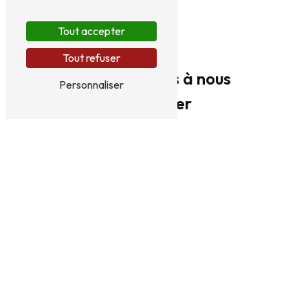
serge.nathalie38@gmail.com
Tout accepter
Tout refuser
N'hésitez pas à nous
Personnaliser
contacter