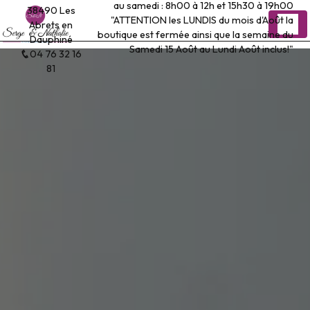
au samedi : 8h00 à 12h et 15h30 à 19h00
Panneau de gestion des cookies
38490 Les
"ATTENTION les LUNDIS du mois d'Août la
Abrets en
boutique est fermée ainsi que la semaine du
Dauphiné
Samedi 15 Août au Lundi Août inclus!"
04 76 32 16
81