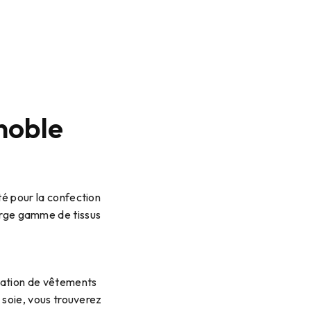
noble
té pour la confection
large gamme de tissus
réation de vêtements
n soie, vous trouverez