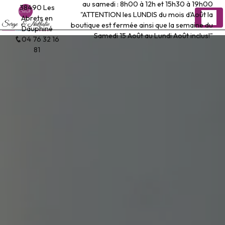
au samedi : 8h00 à 12h et 15h30 à 19h00
Panneau de gestion des cookies
38490 Les
"ATTENTION les LUNDIS du mois d'Août la
Abrets en
boutique est fermée ainsi que la semaine du
Dauphiné
Samedi 15 Août au Lundi Août inclus!"
04 76 32 16
81