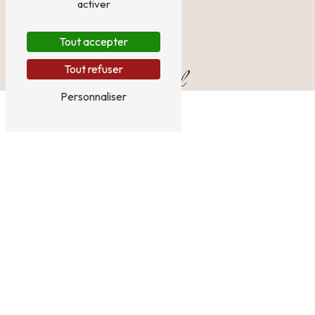
activer
Tout accepter
Tout refuser
E-mail
Personnaliser
serge.nathalie38@gmail.com
N'hésitez pas à nous
contacter