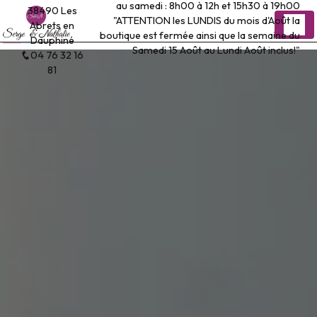
au samedi : 8h00 à 12h et 15h30 à 19h00
Panneau de gestion des cookies
38490 Les
"ATTENTION les LUNDIS du mois d'Août la
Abrets en
boutique est fermée ainsi que la semaine du
Dauphiné
Samedi 15 Août au Lundi Août inclus!"
04 76 32 16
81