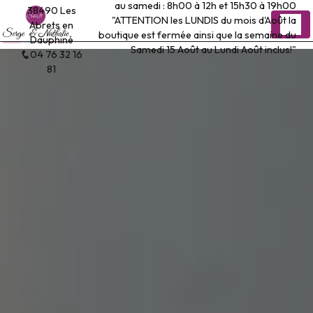
au samedi : 8h00 à 12h et 15h30 à 19h00
Panneau de gestion des cookies
38490 Les
"ATTENTION les LUNDIS du mois d'Août la
Abrets en
boutique est fermée ainsi que la semaine du
Dauphiné
Samedi 15 Août au Lundi Août inclus!"
04 76 32 16
81