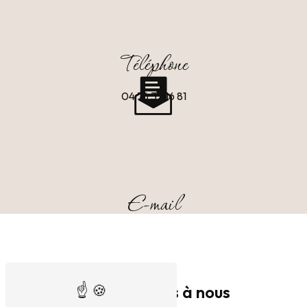
Téléphone
04 76 32 16 81
E-mail
serge.nathalie38@gmail.com
N'hésitez pas à nous